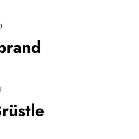
0
brand
1
rüstle