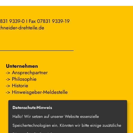
7831 9339-0 I Fax 07831 9339-19
hneider-drehteile.de
Unternehmen
Ansprechpartner
Philosophie
Historie
Hinweisgeber-Meldestelle
Datenschutz-Hinweis
Hallo! Wir setzen auf unserer Website essenzielle
Speichertechnologien ein. Könnten wir bitte einige zusätzliche