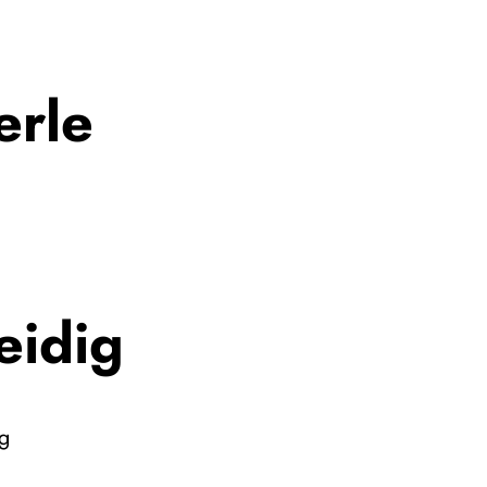
erle
eidig
ng