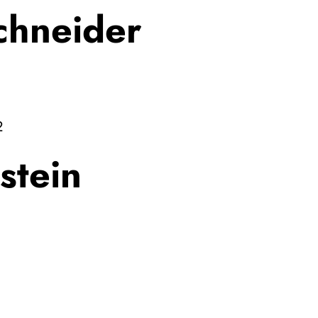
chneider
2
stein