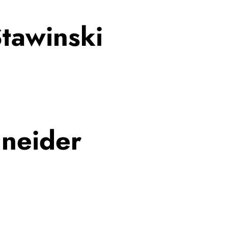
Stawinski
hneider