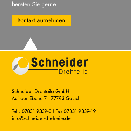
beraten Sie gerne.
Kontakt aufnehmen
Schneider Drehteile GmbH
Auf der Ebene 7 I 77793 Gutach
Tel.: 07831 9339-0 I Fax 07831 9339-19
info@schneider-drehteile.de