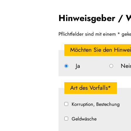
Hinweisgeber / W
Pflichtfelder sind mit einem * ge
Möchten Sie den Hinwe
Ja
Nei
Art des Vorfalls*
Korruption, Bestechung
Geldwäsche