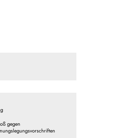
ug
toß gegen
nungslegungsvorschriften