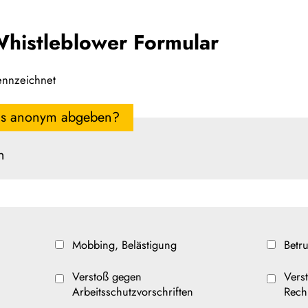
histleblower Formular
kennzeichnet
is anonym abgeben?
n
Mobbing, Belästigung
Betr
Verstoß gegen
Vers
Arbeitsschutzvorschriften
Rech