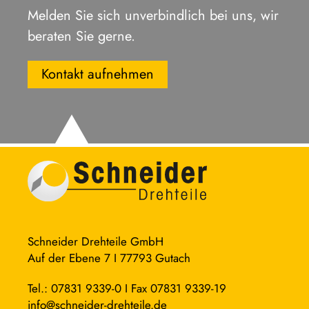
Melden Sie sich unverbindlich bei uns, wir
beraten Sie gerne.
Kontakt aufnehmen
Schneider Drehteile GmbH
Auf der Ebene 7 I 77793 Gutach
Tel.: 07831 9339-0 I Fax 07831 9339-19
info@schneider-drehteile.de