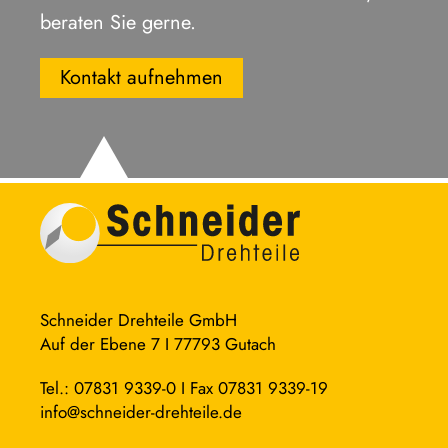
beraten Sie gerne.
Kontakt aufnehmen
Schneider Drehteile GmbH
Auf der Ebene 7 I 77793 Gutach
Tel.: 07831 9339-0 I Fax 07831 9339-19
info@schneider-drehteile.de