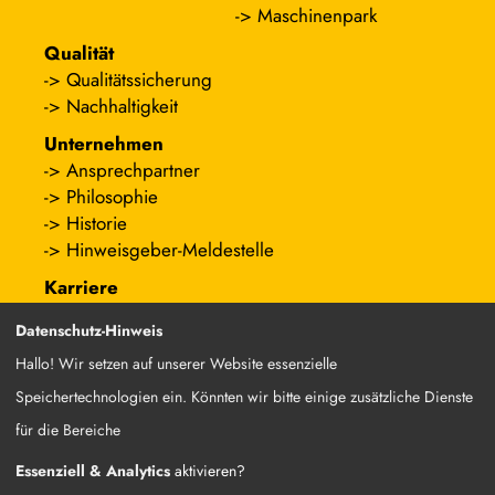
Maschinenpark
Qualität
Qualitätssicherung
Nachhaltigkeit
Unternehmen
Ansprechpartner
Philosophie
Historie
Hinweisgeber-Meldestelle
Karriere
Stellenangebote
Datenschutz-Hinweis
Ausbildungsangebote
Hallo! Wir setzen auf unserer Website essenzielle
Speichertechnologien ein. Könnten wir bitte einige zusätzliche Dienste
für die Bereiche
Impressum
Datenschutzerklärung
Sitemap
Datenschutz-Einstellungen
Essenziell & Analytics
aktivieren?